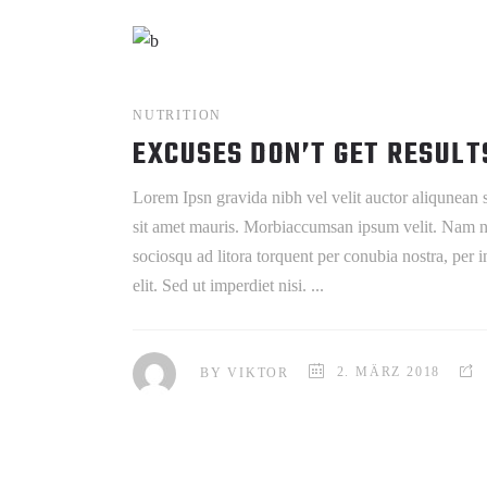
NUTRITION
EXCUSES DON’T GET RESULT
Lorem Ipsn gravida nibh vel velit auctor aliqunean s
sit amet mauris. Morbiaccumsan ipsum velit. Nam nec 
sociosqu ad litora torquent per conubia nostra, per
elit. Sed ut imperdiet nisi.
BY
VIKTOR
2. MÄRZ 2018