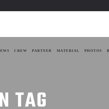
E
NEWS
CREW
PARTNER
MATERIAL
PHOTO
NEWS
CREW
PARTNER
MATERIAL
PHOTOS
N TAG