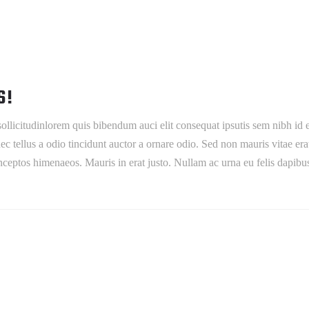
S!
ollicitudinlorem quis bibendum auci elit consequat ipsutis sem nibh id e
tellus a odio tincidunt auctor a ornare odio. Sed non mauris vitae erat c
 inceptos himenaeos. Mauris in erat justo. Nullam ac urna eu felis dap