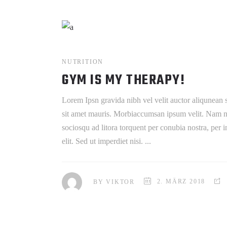
NUTRITION
GYM IS MY THERAPY!
Lorem Ipsn gravida nibh vel velit auctor aliqunean s
sit amet mauris. Morbiaccumsan ipsum velit. Nam nec 
sociosqu ad litora torquent per conubia nostra, per
elit. Sed ut imperdiet nisi.
BY
VIKTOR
2. MÄRZ 2018