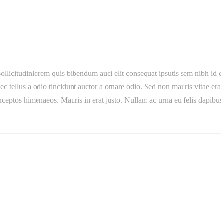
ollicitudinlorem quis bibendum auci elit consequat ipsutis sem nibh id e
tellus a odio tincidunt auctor a ornare odio. Sed non mauris vitae erat c
 inceptos himenaeos. Mauris in erat justo. Nullam ac urna eu felis dap