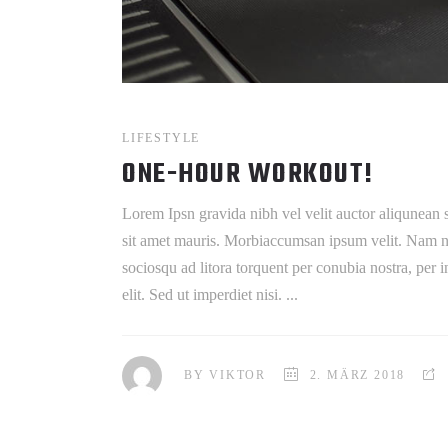
LIFESTYLE
ONE-HOUR WORKOUT!
Lorem Ipsn gravida nibh vel velit auctor aliqunean s
sit amet mauris. Morbiaccumsan ipsum velit. Nam nec 
sociosqu ad litora torquent per conubia nostra, per
elit. Sed ut imperdiet nisi.
BY
VIKTOR
2. MÄRZ 2018