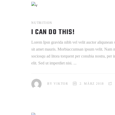
NUTRITION
I CAN DO THIS!
Lorem Ipsn gravida nibh vel velit auctor aliqunean s
sit amet mauris. Morbiaccumsan ipsum velit. Nam nec 
sociosqu ad litora torquent per conubia nostra, per
elit. Sed ut imperdiet nisi.
BY
VIKTOR
2. MÄRZ 2018