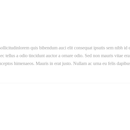
ollicitudinlorem quis bibendum auci elit consequat ipsutis sem nibh id e
tellus a odio tincidunt auctor a ornare odio. Sed non mauris vitae erat c
 inceptos himenaeos. Mauris in erat justo. Nullam ac urna eu felis dap