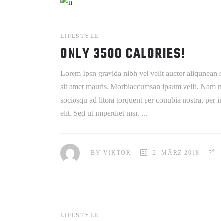
LIFESTYLE
ONLY 3500 CALORIES!
Lorem Ipsn gravida nibh vel velit auctor aliqunean s
sit amet mauris. Morbiaccumsan ipsum velit. Nam nec 
sociosqu ad litora torquent per conubia nostra, per
elit. Sed ut imperdiet nisi.
BY
VIKTOR
2. MÄRZ 2018
LIFESTYLE