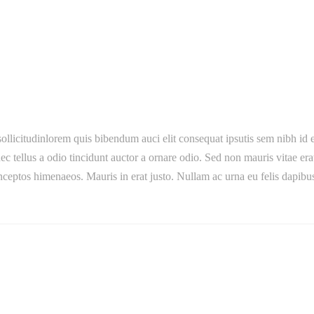
ollicitudinlorem quis bibendum auci elit consequat ipsutis sem nibh id e
tellus a odio tincidunt auctor a ornare odio. Sed non mauris vitae erat c
 inceptos himenaeos. Mauris in erat justo. Nullam ac urna eu felis dap