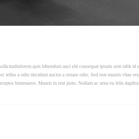
ollicitudinlorem quis bibendum auci elit consequat ipsutis sem nibh id e
tellus a odio tincidunt auctor a ornare odio. Sed non mauris vitae erat c
 inceptos himenaeos. Mauris in erat justo. Nullam ac urna eu felis dap